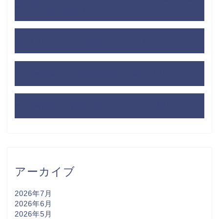
想！
に
betking
より
Hello world!
に
anarcaneinheritancisoni
より
Hello world!
に
inyourdreamspdfisoni
より
Hello world!
に
youcanscreampdfisoni
より
アーカイブ
2026年7月
2026年6月
2026年5月