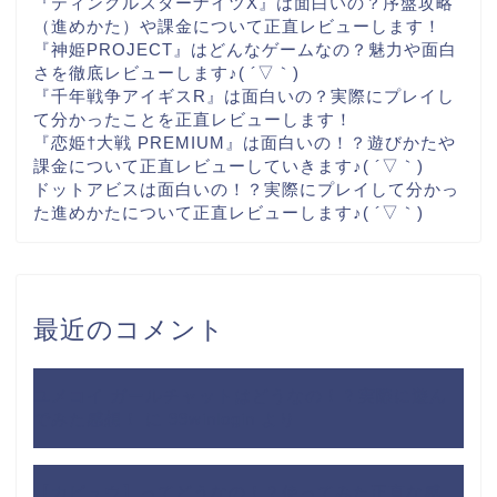
『ティンクルスターナイツX』は面白いの？序盤攻略
（進めかた）や課金について正直レビューします！
『神姫PROJECT』はどんなゲームなの？魅力や面白
さを徹底レビューします♪( ´▽｀)
『千年戦争アイギスR』は面白いの？実際にプレイし
て分かったことを正直レビューします！
『恋姫†大戦 PREMIUM』は面白いの！？遊びかたや
課金について正直レビューしていきます♪( ´▽｀)
ドットアビスは面白いの！？実際にプレイして分かっ
た進めかたについて正直レビューします♪( ´▽｀)
最近のコメント
ユメコイ ガールチャットはどうなの！？実際に遊ん
でみた感想！
に
99winlogin
より
【カビュウ】ってどうなの！？使ってみた正直な感