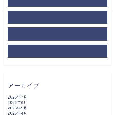
Hello world!
に
anarcaneinheritancisoni
より
Hello world!
に
inyourdreamspdfisoni
より
Hello world!
に
youcanscreampdfisoni
より
アーカイブ
2026年7月
2026年6月
2026年5月
2026年4月