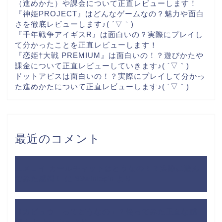
（進めかた）や課金について正直レビューします！
『神姫PROJECT』はどんなゲームなの？魅力や面白
さを徹底レビューします♪( ´▽｀)
『千年戦争アイギスR』は面白いの？実際にプレイし
て分かったことを正直レビューします！
『恋姫†大戦 PREMIUM』は面白いの！？遊びかたや
課金について正直レビューしていきます♪( ´▽｀)
ドットアビスは面白いの！？実際にプレイして分かっ
た進めかたについて正直レビューします♪( ´▽｀)
最近のコメント
ユメコイ ガールチャットはどうなの！？実際に遊ん
でみた感想！
に
99winlogin
より
【カビュウ】ってどうなの！？使ってみた正直な感
想！
に
betking
より