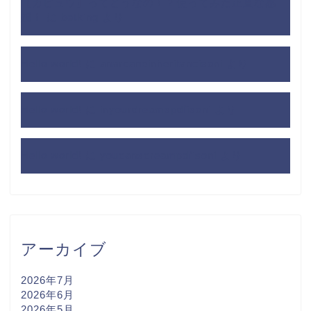
【カビュウ】ってどうなの！？使ってみた正直な感
想！
に
betking
より
Hello world!
に
anarcaneinheritancisoni
より
Hello world!
に
inyourdreamspdfisoni
より
Hello world!
に
youcanscreampdfisoni
より
アーカイブ
2026年7月
2026年6月
2026年5月