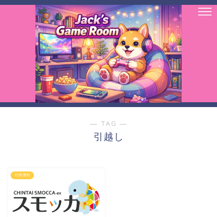
― TAG ―
引越し
日常便利