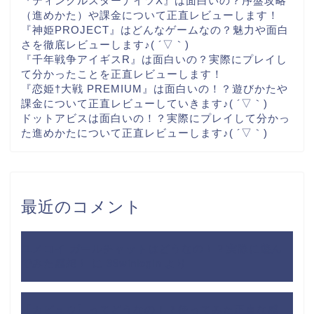
『ティンクルスターナイツX』は面白いの？序盤攻略
（進めかた）や課金について正直レビューします！
『神姫PROJECT』はどんなゲームなの？魅力や面白
さを徹底レビューします♪( ´▽｀)
『千年戦争アイギスR』は面白いの？実際にプレイし
て分かったことを正直レビューします！
『恋姫†大戦 PREMIUM』は面白いの！？遊びかたや
課金について正直レビューしていきます♪( ´▽｀)
ドットアビスは面白いの！？実際にプレイして分かっ
た進めかたについて正直レビューします♪( ´▽｀)
最近のコメント
ユメコイ ガールチャットはどうなの！？実際に遊ん
でみた感想！
に
99winlogin
より
【カビュウ】ってどうなの！？使ってみた正直な感