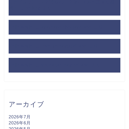
【カビュウ】ってどうなの！？使ってみた正直な感
想！
に
betking
より
Hello world!
に
anarcaneinheritancisoni
より
Hello world!
に
inyourdreamspdfisoni
より
Hello world!
に
youcanscreampdfisoni
より
アーカイブ
2026年7月
2026年6月
2026年5月