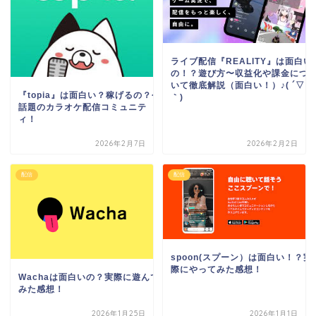
ライブ配信『REALITY』は面白い
の！？遊び方〜収益化や課金につ
いて徹底解説（面白い！）♪( ´▽
『topia』は面白い？稼げるの？今
｀)
話題のカラオケ配信コミュニテ
ィ！
2026年2月7日
2026年2月2日
配信
配信
spoon(スプーン）は面白い！？実
際にやってみた感想！
Wachaは面白いの？実際に遊んで
みた感想！
2026年1月25日
2026年1月1日