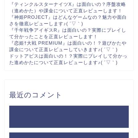
『ティンクルスターナイツX』は面白いの？序盤攻略
（進めかた）や課金について正直レビューします！
『神姫PROJECT』はどんなゲームなの？魅力や面白
さを徹底レビューします♪( ´▽｀)
『千年戦争アイギスR』は面白いの？実際にプレイし
て分かったことを正直レビューします！
『恋姫†大戦 PREMIUM』は面白いの！？遊びかたや
課金について正直レビューしていきます♪( ´▽｀)
ドットアビスは面白いの！？実際にプレイして分かっ
た進めかたについて正直レビューします♪( ´▽｀)
最近のコメント
ユメコイ ガールチャットはどうなの！？実際に遊ん
でみた感想！
に
99winlogin
より