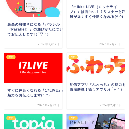
『mikke LIVE（ミッケライ
ブ）』は面白い！？リスナーと距
離が近くすぐ仲良くなれる(^ ^)
最高の息抜きになる『パラレル
（Parallel）』の遊びかたについ
てお伝えします♪( ´▽｀)
2026年3月17日
2026年2月28日
配信
配信
配信アプリ『ふわっち』の魅力を
徹底解説！癒しアプリ♪( ´▽｀)
すぐに仲良くなれる『17LIVE』の
魅力をお伝えします(^ ^)
2026年2月21日
2026年2月10日
配信
配信