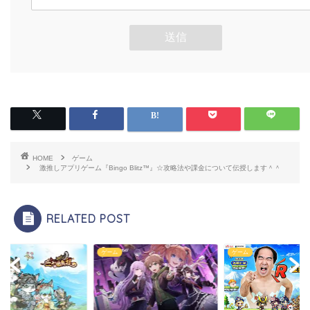
HOME
ゲーム
激推しアプリゲーム『Bingo Blitz™』☆攻略法や課金について伝授します＾＾
RELATED POST
ゲーム
ゲーム