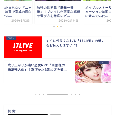
世界観『麻雀一番
メイプルストーリーR：エボリ
猫好きにはたまら
プレイした正直な感想
ューションは面白い！？実際
国無双』！放置で
を徹底レビ...
に遊んでみた...
いRPGゲーム...
2026年2月14日
2025年2月27日
202
すぐに仲良くなれる『17LIVE』の魅力
をお伝えします(^ ^)
成り上がりが凄い恋愛RPG『旦那様の一
発逆転人生』！遊びかた&進め方を徹...
検索