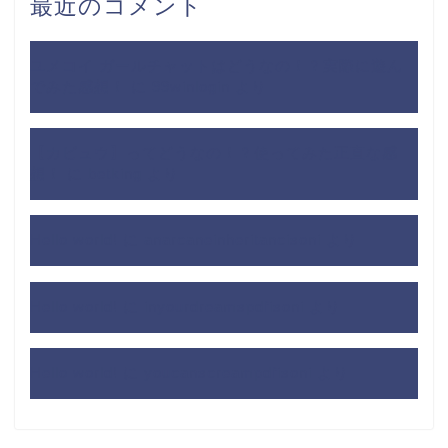
最近のコメント
ユメコイ ガールチャットはどうなの！？実際に遊ん
でみた感想！
に
99winlogin
より
【カビュウ】ってどうなの！？使ってみた正直な感
想！
に
betking
より
Hello world!
に
anarcaneinheritancisoni
より
Hello world!
に
inyourdreamspdfisoni
より
Hello world!
に
youcanscreampdfisoni
より