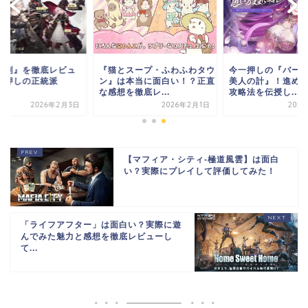
の剣』を徹底レビュ
今一押しの『バー
『猫とスープ・ふわふわタウ
一押しの正統派
美人の計』！進め
ン』は本当に面白い！？正直
！
攻略法を伝授し...
な感想を徹底レ...
2026年2月3日
202
2026年2月1日
【マフィア・シティ-極道風雲】は面白
い？実際にプレイして評価してみた！
「ライフアフター」は面白い？実際に遊
んでみた魅力と感想を徹底レビューし
て...