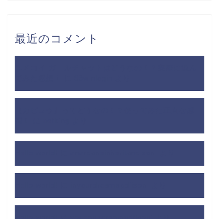
最近のコメント
ユメコイ ガールチャットはどうなの！？実際に遊ん
でみた感想！
に
99winlogin
より
【カビュウ】ってどうなの！？使ってみた正直な感
想！
に
betking
より
Hello world!
に
anarcaneinheritancisoni
より
Hello world!
に
inyourdreamspdfisoni
より
Hello world!
に
youcanscreampdfisoni
より