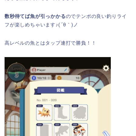
数秒待てば魚が引っかかる
のでテンポの良い釣りライ
フが楽しめちゃいます♪( ´θ｀)ノ
高レベルの魚とはタップ連打で勝負！！