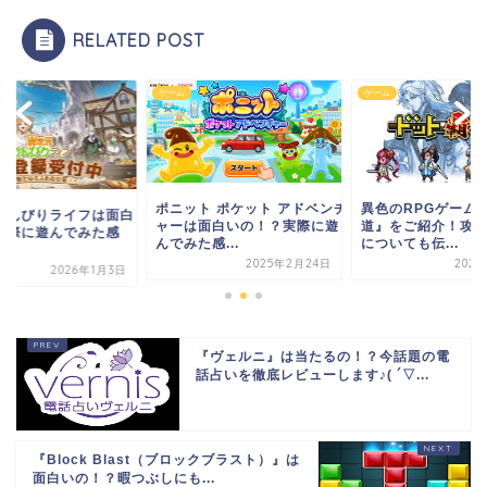
RELATED POST
ゲーム
ゲーム
ト ポケット アドベンチ
異色のRPGゲーム『ドット覇
異世界のんびりラ
面白いの！？実際に遊
道』をご紹介！攻略法や課金
い！？実際に遊ん
感...
についても伝...
想！
2025年2月24日
2026年2月11日
202
『ヴェルニ』は当たるの！？今話題の電
話占いを徹底レビューします♪( ´▽...
『Block Blast（ブロックブラスト）』は
面白いの！？暇つぶしにも...