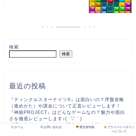
検索
検索
最近の投稿
『ティンクルスターナイツX』は面白いの？序盤攻略
（進めかた）や課金について正直レビューします！
『神姫PROJECT』はどんなゲームなの？魅力や面白
さを徹底レビューします♪( ´▽｀)
『千年戦争アイギスR』は面白いの？実際にプレイし
ホーム
お問い合わせ
運営者情報
プライバシーポリシ
て分かったことを正直レビューします！
ーについて