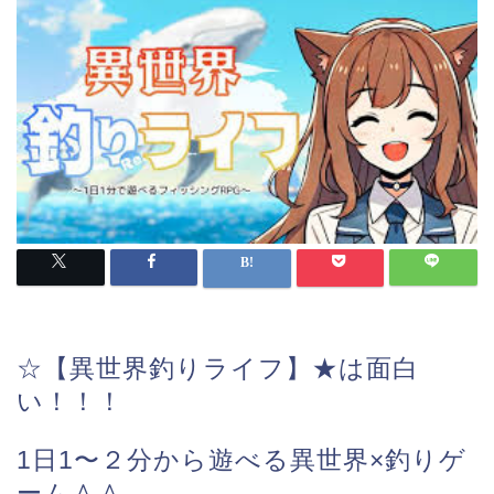
☆【異世界釣りライフ】★は面白
い！！！
1日1〜２分から遊べる異世界×釣りゲ
ーム＾＾