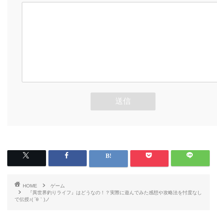
HOME
ゲーム
『異世界釣りライフ』はどうなの！？実際に遊んでみた感想や攻略法を忖度なし
で伝授♪( ´θ｀)ノ