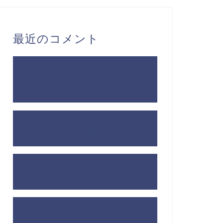
最近のコメント
ユメコイ ガールチャットはどうな
の！？実際に遊んでみた感想！
に
99winlogin
より
【カビュウ】ってどうなの！？使ってみ
た正直な感想！
に
betking
より
Hello world!
に
anarcaneinheritancisoni
より
Hello world!
に
inyourdreamspdfisoni
より