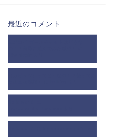
最近のコメント
ユメコイ ガールチャットはどうな
の！？実際に遊んでみた感想！
に
99winlogin
より
【カビュウ】ってどうなの！？使ってみ
た正直な感想！
に
betking
より
Hello world!
に
anarcaneinheritancisoni
より
Hello world!
に
inyourdreamspdfisoni
より