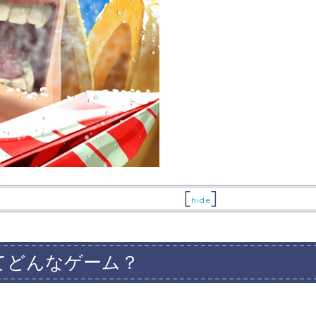
[
]
hide
てどんなゲーム？