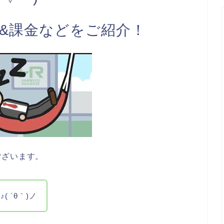
 &課金などをご紹介！
ございます。
 ´θ｀)ノ