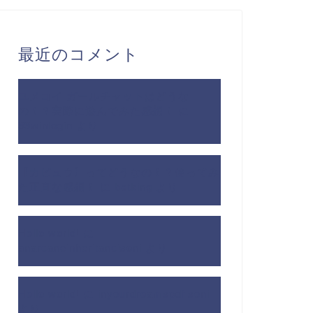
最近のコメント
ユメコイ ガールチャットはどうな
の！？実際に遊んでみた感想！
に
99winlogin
より
【カビュウ】ってどうなの！？使ってみ
た正直な感想！
に
betking
より
Hello world!
に
anarcaneinheritancisoni
より
Hello world!
に
inyourdreamspdfisoni
より