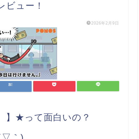
レビュー！
2026年2月9日
。】★って面白いの？
´▽｀)