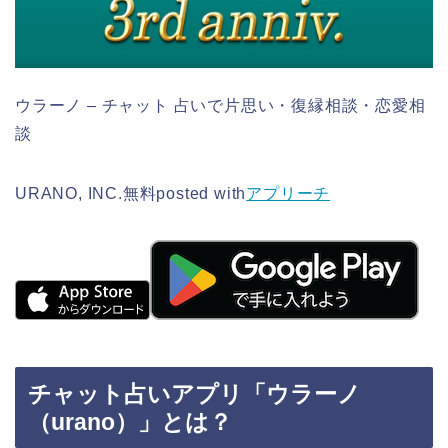
ウラーノ – チャット 占いで片思い・復縁相談・恋愛相
談
URANO, INC.
無料
posted with
アプリーチ
チャット占いアプリ「ウラーノ
（urano）」とは？