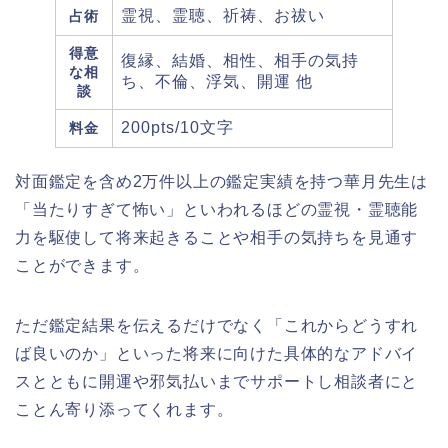
霊視、霊聴、祈祷、お祓い
占術
得意
復縁、結婚、相性、相手の気持
な相
ち、不倫、浮気、開運 他
談
200pts/10文字
料金
対面鑑定を含め
2万件以上の鑑定実績
を持つ華月先生は
「当たりすぎて怖い」といわれるほどの霊視・霊聴能
力を駆使して将来起きることや相手の気持ちを見通す
ことができます。
ただ鑑定結果を伝えるだけでなく「これからどうすれ
ば良いのか」といった将来に向けた具体的なアドバイ
スとともに開運や邪気払いまでサポートし相談者にと
ことん寄り添ってくれます。