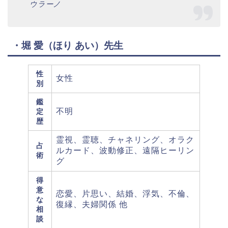
ウラーノ
・堀 愛（ほり あい）先生
性
女性
別
鑑
不明
定
歴
霊視、霊聴、チャネリング、オラク
占
ルカード、波動修正、遠隔ヒーリン
術
グ
得
意
恋愛、片思い、結婚、浮気、不倫、
な
復縁、夫婦関係 他
相
談