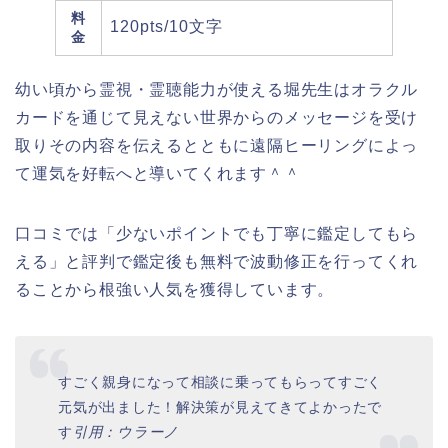
料
120pts/10文字
金
幼い頃から霊視・霊聴能力が使える堀先生はオラクル
カードを通じて見えない世界からのメッセージを受け
取りその内容を伝えるとともに遠隔ヒーリングによっ
て運気を好転へと導いてくれます＾＾
口コミでは「少ないポイントでも丁寧に鑑定してもら
える」と評判で
鑑定後も無料で波動修正を行ってくれ
る
ことから根強い人気を獲得しています。
すごく親身になって相談に乗ってもらってすごく
元気が出ました！解決策が見えてきてよかったで
す
引用：ウラーノ