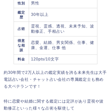
男性
性別
鑑定
30年以上
歴
霊視、霊感、透視、未来予知、波
占術
動修正、手相占い
得意
恋愛、結婚、男女関係、仕事、健
な相
康、金運、仕事 他
談
120pts/10文字
料金
約30年間で2万人以上の鑑定実績
を誇る未来先生は大手
電話占い会社・チャット占い会社の専属鑑定士も務め
る大ベテランです！
特に恋愛や結婚に関する鑑定には定評があり霊視や波
動修正といった様々な占術を駆使して