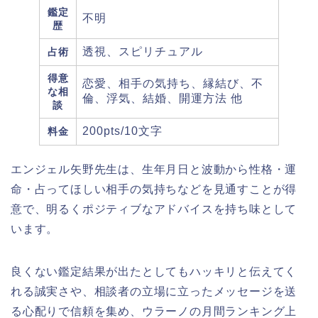
鑑定
不明
歴
透視、スピリチュアル
占術
得意
恋愛、相手の気持ち、縁結び、不
な相
倫、浮気、結婚、開運方法 他
談
200pts/10文字
料金
エンジェル矢野先生は、生年月日と波動から性格・運
命・占ってほしい相手の気持ちなどを見通すことが得
意で、
明るくポジティブなアドバイス
を持ち味として
います。
良くない鑑定結果が出たとしてもハッキリと伝えてく
れる誠実さや、相談者の立場に立ったメッセージを送
る心配りで信頼を集め、ウラーノの月間ランキング上