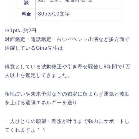
談
80pts/10文字
料金
※1pts=約2円
対面鑑定・電話鑑定・占いイベント出演など多方面で
活躍しているGina先生は
得意としている波動修正や引き寄せ駆使し
9年間で1万
人以上を鑑定
してきました。
相性占いや未来予測などの鑑定に留まらず運気と波動
を上げる遠隔エネルギーを送り
一人ひとりの願望・理想が叶うまで強力にサポートし
てくれますよ＾＾