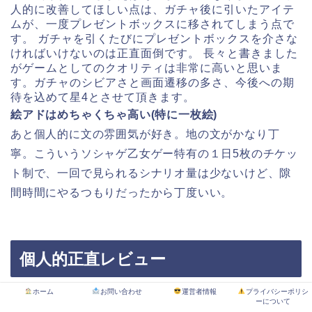
人的に改善してほしい点は、ガチャ後に引いたアイテ
ムが、一度プレゼントボックスに移されてしまう点で
す。 ガチャを引くたびにプレゼントボックスを介さな
ければいけないのは正直面倒です。 長々と書きました
がゲームとしてのクオリティは非常に高いと思いま
す。ガチャのシビアさと画面遷移の多さ、今後への期
待を込めて星4とさせて頂きます。
絵アドはめちゃくちゃ高い(特に一枚絵)
あと個人的に文の雰囲気が好き。地の文がかなり丁
寧。こういうソシャゲ乙女ゲー特有の１日5枚のチケッ
ト制で、一回で見られるシナリオ量は少ないけど、隙
間時間にやるつもりだったから丁度いい。
個人的正直レビュー
ホーム
お問い合わせ
運営者情報
プライバシーポリシ
緊張感あふれるシナリオに沼ること間違いなし！
ーについて