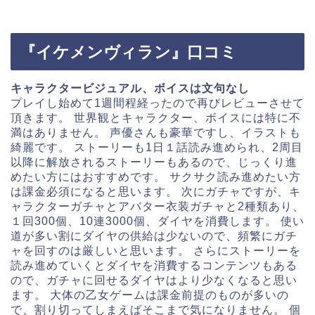
『イケメンヴィラン』口コミ
キャラクタービジュアル、ボイスは文句なし
プレイし始めて1週間程経ったので再びレビューさせて
頂きます。 世界観とキャラクター、ボイスには特に不
満はありません。 声優さんも豪華ですし、イラストも
綺麗です。 ストーリーも1日１話読み進められ、2周目
以降に解放されるストーリーもあるので、じっくり進
めたい方にはおすすめです。 サクサク読み進めたい方
は課金必須になると思います。 次にガチャですが、キ
ャラクターガチャとアバター衣装ガチャと2種類あり、
１回300個、10連3000個、ダイヤを消費します。 使い
道が多い割にダイヤの供給は少ないので、頻繁にガチ
ャを回すのは厳しいと思います。 さらにストーリーを
読み進めていくとダイヤを消費するコンテンツもある
ので、ガチャに回せるダイヤはより少なくなると思い
ます。 大体の乙女ゲームは課金前提のものが多いの
で、割り切ってしまえばそこまで気になりません。 個